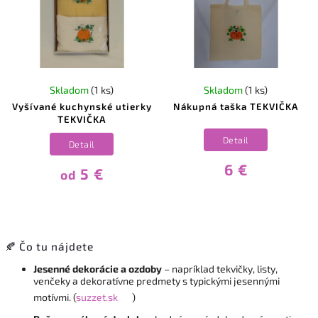
Skladom
(1 ks)
Skladom
(1 ks)
Vyšívané kuchynské utierky
Nákupná taška TEKVIČKA
TEKVIČKA
Detail
Detail
6 €
5 €
od
🍂 Čo tu nájdete
Jesenné dekorácie a ozdoby
– napríklad tekvičky, listy,
venčeky a dekoratívne predmety s typickými jesennými
motívmi. (
suzzet.sk
)