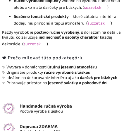
Ručne vyrábané doplnky
vhodné na výzdobu domácnosti
alebo ako malé darčeky pre blízkych. (
suzzet.sk
)
Sezónne tematické produkty
– ktoré zútulnia interiér a
dodajú mu prírodnú a teplú atmosféru. (
suzzet.sk
)
Každý výrobok je
poctivo ručne vyrobený
, s dôrazom na detail a
kvalitu, čo zaručuje
jedinečnosť a osobitý charakter
každej
dekorácie. (
suzzet.sk
)
🍁 Prečo milovať túto podkategóriu
✨ Vytvára v domácnosti
útulnú jesennú atmosféru
✨ Originálne produkty
ručne vyrábané s láskou
✨ Ideálne na dekorovanie interiéru aj ako
darček pre blízkych
✨ Pripravuje priestor na
jesenné sviatky a pohodové dni
Handmade ručná výroba
Poctivá výroba s láskou
Doprava ZDARMA