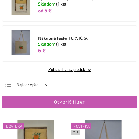
Skladom
(1 ks)
5 €
od
Nákupná taška TEKVIČKA
Skladom
(1 ks)
6 €
Zobraziť viac produktov
Najlacnejšie
Najdrahšie
Otvoriť filter
Najpredávanejšie
Abecedne
NOVINKA
NOVINKA
TIP