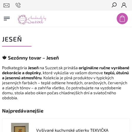
Hľadať
JESEŇ
🍁
Sezónny tovar – Jeseň
Podkategória
Jeseň
na Suzzet.sk prináša
originálne ručne vyrábané
dekorácie a doplnky
, ktoré vykúzlia vo vašom domove
teplú, útulnú
a jesennú atmosféru
. Kolekcia je plná produktov v typických
jesenných farbách – teplé odtiene hnedých, oranžových, červených
a zlatých tónov – a zahŕňa všetko, čo potrebujete na vyzdobenie
domu, stola alebo okien počas chladnejších dní a sviatočného
obdobia.
Najpredávanejšie
Vyšívané kuchynské utierky TEKVIČKA