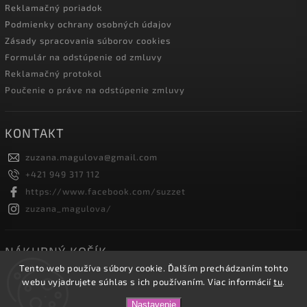
Reklamačný poriadok
Podmienky ochrany osobných údajov
Zásady spracovania súborov cookies
Formulár na odstúpenie od zmluvy
Reklamačný protokol
Poučenie o práve na odstúpenie zmluvy
KONTAKT
zuzana.magulova
@
gmail.com
+421 949 317 112
https://www.facebook.com/suzzet
zuzana_magulova/
NÁKUPNÝ KOŠÍK
Tento web používa súbory cookie. Ďalším prechádzaním tohto
webu vyjadrujete súhlas s ich používaním. Viac informácií
tu
.
0
ks /
0 €
Nastavenie