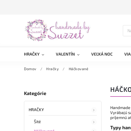
HRAČKY
VALENTÍN
VEĽKÁ NOC
VI
Domov
/
Hračky
/
Háčkované
HÁČK
Kategórie
Handmade h
HRAČKY
Vyrábajú s
príjemnú a
Šité
Typy han
Háčkované