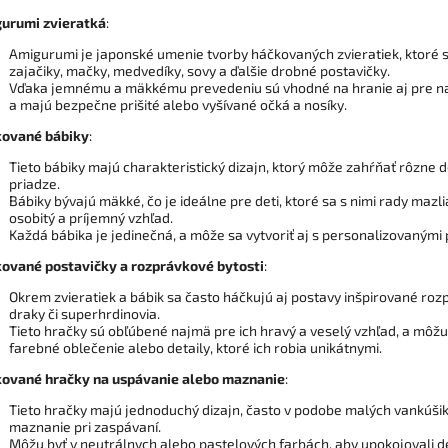
urumi zvieratká
:
Amigurumi je japonské umenie tvorby háčkovaných zvieratiek, ktoré s
zajačiky, mačky, medvedíky, sovy a ďalšie drobné postavičky.
Vďaka jemnému a mäkkému prevedeniu sú vhodné na hranie aj pre na
a majú bezpečne prišité alebo vyšívané očká a nosíky.
ované bábiky
:
Tieto bábiky majú charakteristický dizajn, ktorý môže zahŕňať rôzne de
priadze.
Bábiky bývajú mäkké, čo je ideálne pre deti, ktoré sa s nimi rady mazl
osobitý a príjemný vzhľad.
Každá bábika je jedinečná, a môže sa vytvoriť aj s personalizovanými 
ované postavičky a rozprávkové bytosti
:
Okrem zvieratiek a bábik sa často háčkujú aj postavy inšpirované rozp
draky či superhrdinovia.
Tieto hračky sú obľúbené najmä pre ich hravý a veselý vzhľad, a môžu
farebné oblečenie alebo detaily, ktoré ich robia unikátnymi.
ované hračky na uspávanie alebo maznanie
:
Tieto hračky majú jednoduchý dizajn, často v podobe malých vankúšik
maznanie pri zaspávaní.
Môžu byť v neutrálnych alebo pastelových farbách, aby upokojovali de