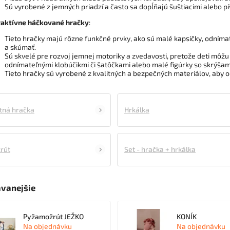
Sú vyrobené z jemných priadzí a často sa dopĺňajú šuštiacimi alebo pí
raktívne háčkované hračky
:
Tieto hračky majú rôzne funkčné prvky, ako sú malé kapsičky, odníma
a skúmať.
Sú skvelé pre rozvoj jemnej motoriky a zvedavosti, pretože deti môžu
odnímateľnými klobúčikmi či šatôčkami alebo malé figúrky so skrýšam
Tieto hračky sú vyrobené z kvalitných a bezpečných materiálov, aby od
tná hračka
Hrkálka
rút
Set - hračka + hrkálka
vanejšie
Pyžamožrút JEŽKO
KONÍK
Na objednávku
Na objednávku