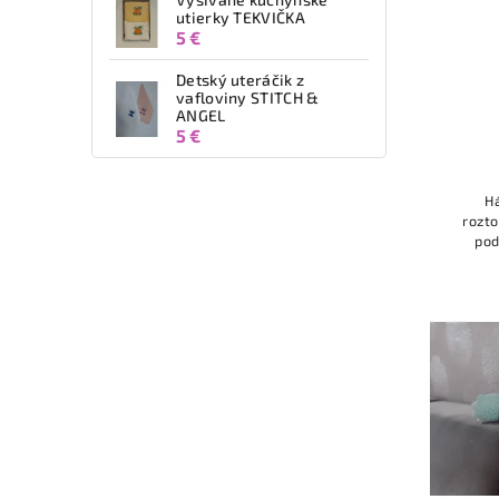
utierky TEKVIČKA
5 €
Detský uteráčik z
vafloviny STITCH &
ANGEL
5 €
H
rozto
pod
typic
id