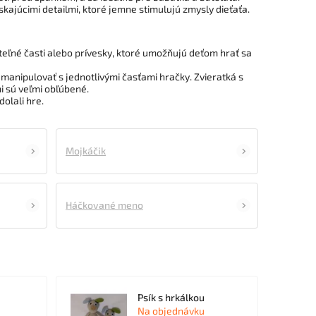
skajúcimi detailmi, ktoré jemne stimulujú zmysly dieťaťa.
teľné časti alebo prívesky, ktoré umožňujú deťom hrať sa
 manipulovať s jednotlivými časťami hračky. Zvieratká s
i sú veľmi obľúbené.
olali hre.
Mojkáčik
Háčkované meno
Psík s hrkálkou
Na objednávku