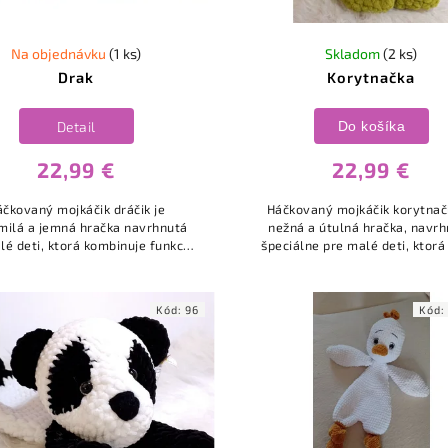
Na objednávku
(1 ks)
Skladom
(2 ks)
Drak
Korytnačka
Detail
Do košíka
22,99 €
22,99 €
áčkovaný mojkáčik dráčik je
Háčkovaný mojkáčik korytnač
milá a jemná hračka navrhnutá
nežná a útulná hračka, navr
lé deti, ktorá kombinuje funkciu
špeciálne pre malé deti, ktorá
áčika aj obľúbenej postavičky
praktickosť mojkáčika s rozt
draka.
dizajnom korytnačky.
Kód:
96
Kód