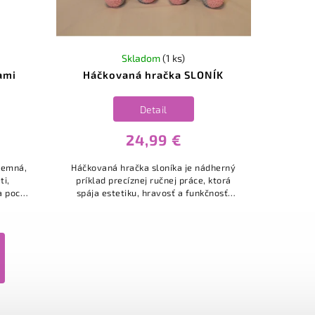
Skladom
(1 ks)
ami
Háčkovaná hračka SLONÍK
Detail
24,99 €
 jemná,
Háčkovaná hračka sloníka je nádherný
ti,
príklad precíznej ručnej práce, ktorá
 pocit
spája estetiku, hravosť a funkčnosť.
Táto hračka je vyrobená z mäkkej, na
dotyk príjemnej priadze v...