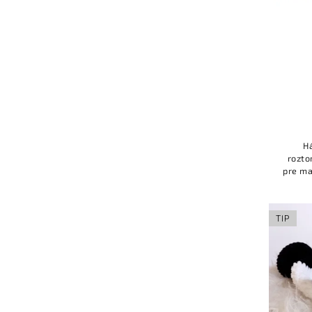
H
rozto
pre ma
mojk
TIP