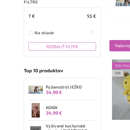
FILTRE
7
€
55
€
25
Na sklade
Najlacne
ROZBALIŤ FILTER
NOVINK
Top 10 produktov
TIP
Pyžamožrút JEŽKO
34,99 €
KONÍK
34,99 €
Vyšívané kuchynské