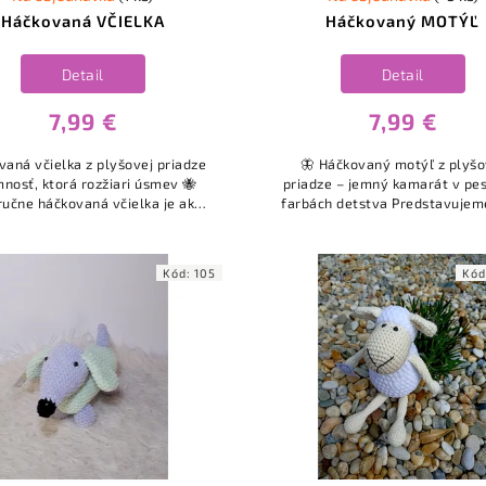
Háčkovaná VČIELKA
Háčkovaný MOTÝĽ
Detail
Detail
7,99 €
7,99 €
vaná včielka z plyšovej priadze
🦋 Háčkovaný motýľ z plyšo
mnosť, ktorá rozžiari úsmev 🐝
priadze – jemný kamarát v pe
ručne háčkovaná včielka je ako
farbách detstva Predstavuje
ená pre detský svet plný lásky,
háčkovaného motýlika, ktorý nie
mäkkosti a bezpečia. Jej...
obyčajnou hračkou, ale ma
kúskom...
Kód:
105
Kód