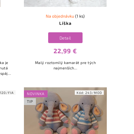
Na objednávku
(1 ks)
Líška
Detail
22,99 €
ka je
Malý roztomilý kamarát pre tých
hnutá
najmenších...
 spája
omilým
:
120/FIA
Kód:
243/MOD
NOVINKA
TIP