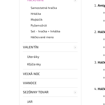
Amig
Samostatná hračka
Hrkálka
Mojkáčik
Pyžamožrút
Set - hračka + hrkálka
Háčk
Háčkované meno
VALENTÍN
Uteráky
Háčk
Kľúčenky
VEĽKÁ NOC
VIANOCE
Háčk
SEZÓNNY TOVAR
JAR