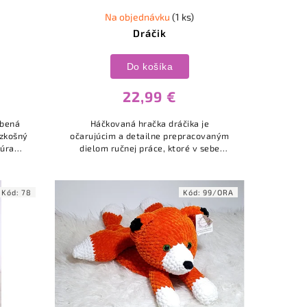
Na objednávku
(1 ks)
Dráčik
Do košíka
22,99 €
obená
Háčkovaná hračka dráčika je
ozkošný
očarujúcim a detailne prepracovaným
túrami.
dielom ručnej práce, ktoré v sebe
kou
spája hravosť, rozprávkovosť a vysokú
lých
remeselnú kvalitu. Tento dráčik je...
Kód:
78
Kód:
99/ORA