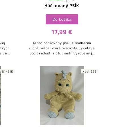
Háčkovaný PSÍK
Do košíka
17,99 €
vej
Tento háčkovaný psík je nádherná
strých
ručná práca, ktorá okamžite vyvoláva
me vám
pocit radosti a útulnosti. Vyrobený je
 je len
z hebkej, hrubej plyšovej priadze,
lým
ktorá mu dodáva objem a...
:
81/BIE
Kód:
255