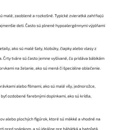
ú malé, zaoblené a rozkošné. Typické zvieratká zahŕňajú
jmenšie deti. Často sú plnené hypoalergénnymi výplňami
taily, ako sú malé šaty, klobúky, čiapky alebo vlasy z
ia. Črty tváre sú často jemne vyšívané, čo pridáva bábikám
prvkami na želanie, ako sú mená či špeciálne oblečenie.
rávkami alebo filmami, ako sú malé víly, jednorožce,
 byť ozdobené farebnými doplnkami, ako sú krídla,
ov alebo plochých figúrok, ktoré sú mäkké a vhodné na
ti pred spánkom, a sú ideálne pre bábätká a batoľatá.