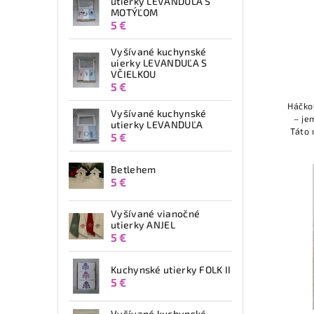
utierky LEVANDUĽA S
MOTÝĽOM
5 €
Vyšívané kuchynské
uierky LEVANDUĽA S
VČIELKOU
5 €
Háčko
Vyšívané kuchynské
– je
utierky LEVANDUĽA
Táto 
5 €
stvor
Betlehem
5 €
Vyšívané vianočné
utierky ANJEL
5 €
Kuchynské utierky FOLK II
5 €
Vyšívané kuchynské