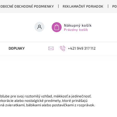
EOBECNÉ OBCHODNÉ PODMIENKY
REKLAMAČNÝ PORIADOK
PO
Nákupný košík
Prázdny košík
DOPLNKY
ŽIVICA
DARČEKOVÉ POUKÁŽKY
+421 949 317 112
ľube pre svoj roztomilý vzhľad, mäkkosť a jedinečnosť.
ekorácie alebo nostalgické predmety, ktoré prinášajú
ná zvieratkami, bábikami alebo postavičkami z rozprávok.