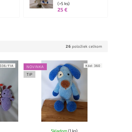
(>5 ks)
25 €
26
položiek celkom
336/FIA
Kód:
360
NOVINKA
TIP
Skladom
(1 ks)