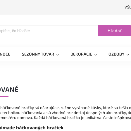
VŠ
Hľadať
ANOCE
SEZÓNNY TOVAR
DEKORÁCIE
OZDOBY
OVANÉ
áčkované hračky sú očarujúce, ručne vyrábané kúsky, ktoré sa tešia ob
a technikou háčkovania a sú vhodné pre deti aj dospelých ako hračky, d
tmosféru domova. Každá háčkovaná hračka je unikátna, často inšpirova
dmade háčkovaných hračiek