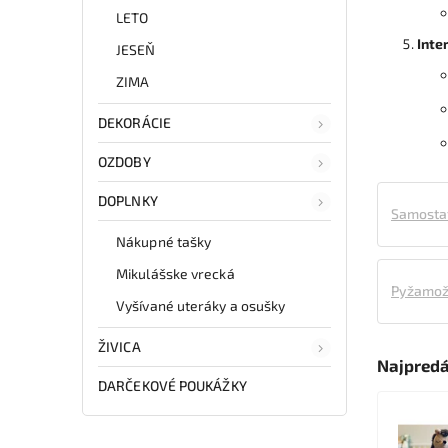
LETO
Inte
JESEŇ
ZIMA
DEKORÁCIE
OZDOBY
DOPLNKY
Samosta
Nákupné tašky
Mikulášske vrecká
Pyžamož
Vyšívané uteráky a osušky
ŽIVICA
Najpredá
DARČEKOVÉ POUKÁŽKY