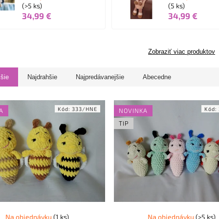
(>5 ks)
(5 ks)
34,99 €
34,99 €
Zobraziť viac produktov
jšie
Najdrahšie
Najpredávanejšie
Abecedne
Kód:
333/HNE
Kód:
A
NOVINKA
TIP
Na objednávku
(1 ks)
Na objednávku
(>5 ks)