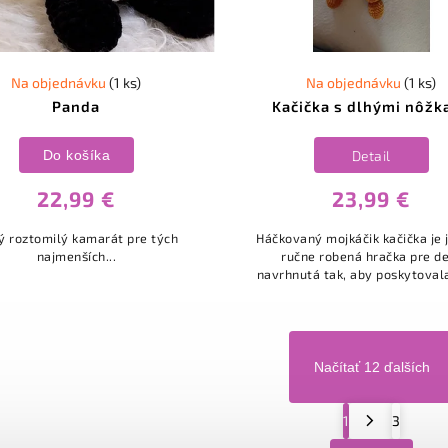
Na objednávku
(1 ks)
Na objednávku
(1 ks)
Panda
Kačička s dlhými nôžk
Do košíka
Detail
22,99 €
23,99 €
ý roztomilý kamarát pre tých
Háčkovaný mojkáčik kačička je
najmenších...
ručne robená hračka pre de
navrhnutá tak, aby poskytovala
bezpečia a pohodlia.
Načítať 12 ďalších
1
3