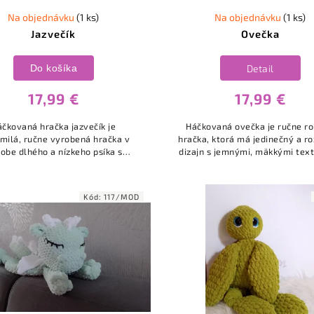
Na objednávku
(1 ks)
Na objednávku
(1 ks)
Jazvečík
Ovečka
Do košíka
Detail
17,99 €
17,99 €
áčkovaná hračka jazvečík je
Háčkovaná ovečka je ručne r
milá, ručne vyrobená hračka v
hračka, ktorá má jedinečný a r
obe dlhého a nízkeho psíka s
dizajn s jemnými, mäkkými tex
kým tvarom jazvečíka, ktorá je
Zvyčajne sa vyrába techni
eálna pre deti aj dospelých
amigurumi – háčkovaním ma
milovníkov psíkov.
bábok...
Kód:
117/MOD