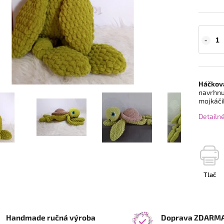
Háčkova
navrhnut
mojkáči
Detailn
Tlač
Handmade ručná výroba
Doprava ZDARM