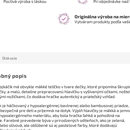
Poctivá výroba s láskou
Pri objednávke nad 
Originálna výroba na mier
Vytváram produkty podľa vaši
Diskusia
bný popis
ojkáčik má obvykle mäkké telíčko v tvare dečky, ktoré pripomína škrupi
čky, a malú, detailne prepracovanú hlavičku s vyšívanými očkami, nošt
ými nožičkami, čo dodáva hračke autentický a priateľský vzhľad.
k je háčkovaný z hypoalergénnej bavlnenej alebo bambusovej priadze,
 bezpečná pre deti a príjemná na dotyk. Výplň hlavičky je mäkká a jemn
 hypoalergénneho materiálu, aby bola hračka ľahká a pohodlná na
e. Farebné prevedenie býva v prirodzených odtieňoch, ako je zelená,
lebo olivová, ale obľúbené sú aj pastelové farby, ktoré dodávajú