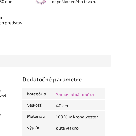
50 eur
nepoškodeného tovaru
u
ch predstáv
Dodatočné parametre
nu
Kategória
:
Samostatná hračka
ekmi
Veľkosť
:
40 cm
á,
Materiál
:
100 % mikropolyester
výplň
:
duté vlákno