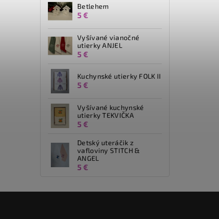
Betlehem
5 €
Vyšívané vianočné
utierky ANJEL
5 €
Kuchynské utierky FOLK II
5 €
Vyšívané kuchynské
utierky TEKVIČKA
5 €
Detský uteráčik z
vafloviny STITCH &
ANGEL
5 €