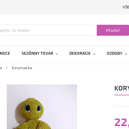
VŠ
Hľadať
ANOCE
SEZÓNNY TOVAR
DEKORÁCIE
OZDOBY
a
/
Korytnačka
KOR
22