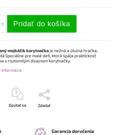
Pridať do košíka
ný mojkáčik korytnačka
je nežná a útulná hračka,
á špeciálne pre malé deti, ktorá spája praktickosť
ka s roztomilým dizajnom korytnačky.
é informácie
Opýtať sa
Zdieľať
A
Garancia doručenia