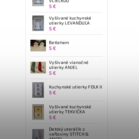
VČIELKOU
5 €
Vyšívané kuchynské
utierky LEVANDUĽA
5 €
Betlehem
5 €
Vyšívané vianočné
utierky ANJEL
5 €
Kuchynské utierky FOLK II
5 €
Vyšívané kuchynské
utierky TEKVIČKA
5 €
Detský uteráčik z
vafloviny STITCH &
ANGEL