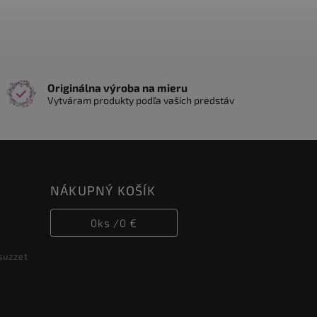
Originálna výroba na mieru
Vytváram produkty podľa vašich predstáv
NÁKUPNÝ KOŠÍK
0
ks /
0 €
suzzet