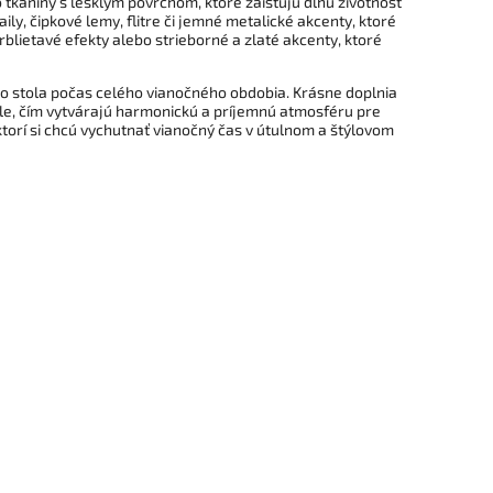
o tkaniny s lesklým povrchom, ktoré zaisťujú dlhú životnosť
y, čipkové lemy, flitre či jemné metalické akcenty, ktoré
blietavé efekty alebo strieborné a zlaté akcenty, ktoré
o stola počas celého vianočného obdobia. Krásne doplnia
ule, čím vytvárajú harmonickú a príjemnú atmosféru pre
 ktorí si chcú vychutnať vianočný čas v útulnom a štýlovom