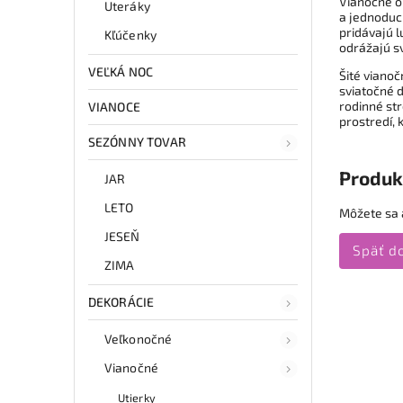
Vianočné ob
Uteráky
a jednoduch
pridávajú l
Kľúčenky
odrážajú sv
VEĽKÁ NOC
Šité viano
sviatočné d
rodinné str
VIANOCE
prostredí,
SEZÓNNY TOVAR
Produk
JAR
LETO
Môžete sa a
JESEŇ
Späť d
ZIMA
DEKORÁCIE
Veľkonočné
Vianočné
Utierky