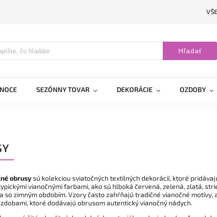
VŠ
Hľadať
ANOCE
SEZÓNNY TOVAR
DEKORÁCIE
OZDOBY
SY
čné obrusy
sú kolekciou sviatočných textilných dekorácií, ktoré pridávaj
ypickými vianočnými farbami, ako sú hlboká červená, zelená, zlatá, str
a so zimným obdobím. Vzory často zahŕňajú tradičné vianočné motívy, a
 ozdobami, ktoré dodávajú obrusom autentický vianočný nádych.