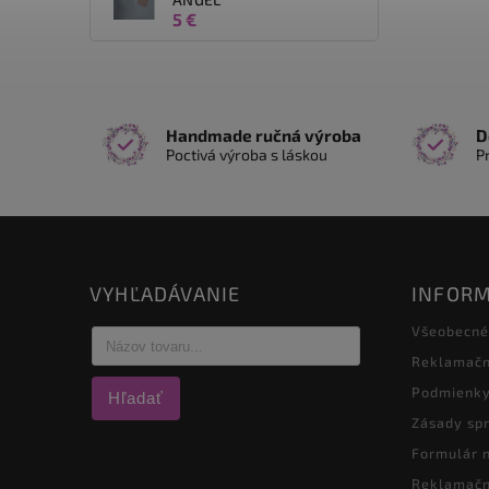
5 €
Handmade ručná výroba
D
Poctivá výroba s láskou
P
VYHĽADÁVANIE
INFORM
Všeobecné
Reklamačn
Podmienky
Hľadať
Zásady sp
Formulár 
Reklamačn