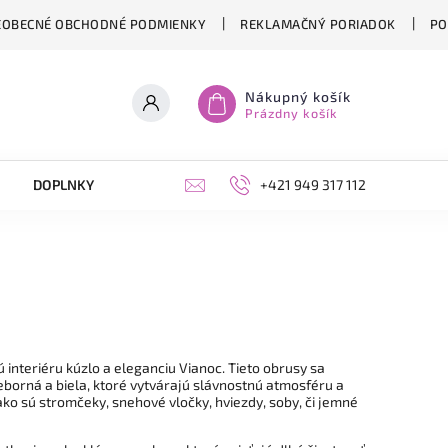
EOBECNÉ OBCHODNÉ PODMIENKY
REKLAMAČNÝ PORIADOK
PO
Nákupný košík
Prázdny košík
DOPLNKY
ŽIVICA
DARČEKOVÉ POUKÁŽKY
+421 949 317 112
ú interiéru kúzlo a eleganciu Vianoc. Tieto obrusy sa
ieborná a biela, ktoré vytvárajú slávnostnú atmosféru a
ko sú stromčeky, snehové vločky, hviezdy, soby, či jemné