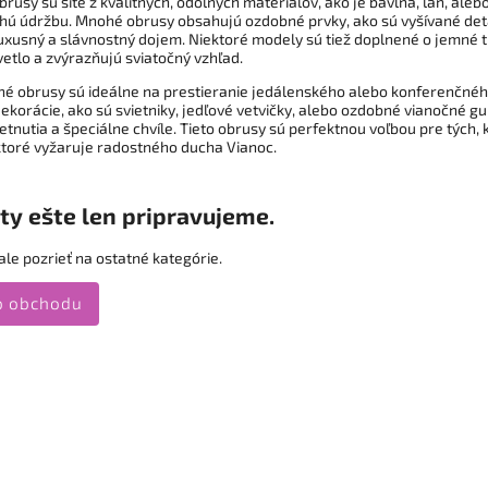
rusy sú šité z kvalitných, odolných materiálov, ako je bavlna, ľan, aleb
ú údržbu. Mnohé obrusy obsahujú ozdobné prvky, ako sú vyšívané detail
uxusný a slávnostný dojem. Niektoré modely sú tiež doplnené o jemné tr
etlo a zvýrazňujú sviatočný vzhľad.
čné obrusy sú ideálne na prestieranie jedálenského alebo konferenčnéh
ekorácie, ako sú svietniky, jedľové vetvičky, alebo ozdobné vianočné g
etnutia a špeciálne chvíle. Tieto obrusy sú perfektnou voľbou pre tých,
 ktoré vyžaruje radostného ducha Vianoc.
ty ešte len pripravujeme.
le pozrieť na ostatné kategórie.
o obchodu