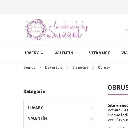
HRAČKY
VALENTÍN
VEĽKÁ NOC
VI
Domov
/
Dekorácie
/
Vianočné
/
Obrusy
OBRU
Kategórie
Šité viano
HRAČKY
vyznačujú t
krásne ladi
VALENTÍN
vetvičky s