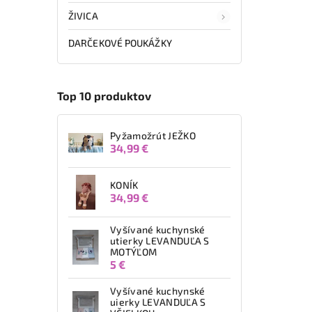
ŽIVICA
DARČEKOVÉ POUKÁŽKY
Top 10 produktov
Pyžamožrút JEŽKO
34,99 €
KONÍK
34,99 €
Vyšívané kuchynské
utierky LEVANDUĽA S
MOTÝĽOM
5 €
Vyšívané kuchynské
uierky LEVANDUĽA S