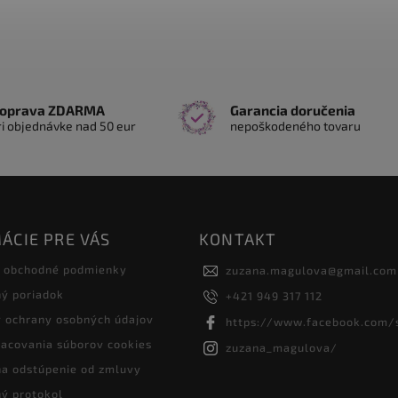
oprava ZDARMA
Garancia doručenia
ri objednávke nad 50 eur
nepoškodeného tovaru
ÁCIE PRE VÁS
KONTAKT
 obchodné podmienky
zuzana.magulova
@
gmail.com
ý poriadok
+421 949 317 112
 ochrany osobných údajov
https://www.facebook.com/
racovania súborov cookies
zuzana_magulova/
na odstúpenie od zmluvy
ý protokol