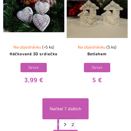
Na objednávku
(>5 ks)
Na objednávku
(5 ks)
Háčkované 3D srdiečko
Betlehem
Detail
Detail
3,99 €
5 €
Načítať 7 ďalších
1
2