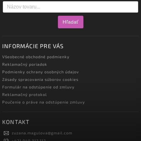
Hľadať
INFORMÁCIE PRE VÁS
Všeobecné obchodné podmienky
Reklamačný poriadok
Podmienky ochrany osobných údajov
Zásady spracovania súborov cookies
Formulár na odstúpenie od zmluvy
Reklamačný protokol
Poučenie o práve na odstúpenie zmluvy
KONTAKT
zuzana.magulova
@
gmail.com
+421 949 317 112