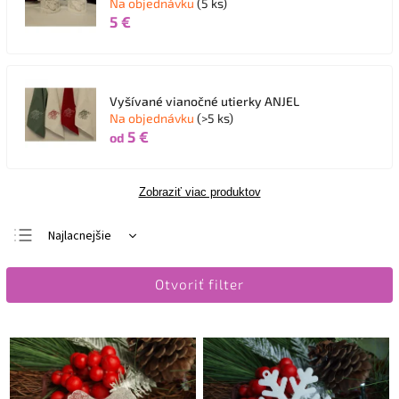
Na objednávku
(5 ks)
5 €
Vyšívané vianočné utierky ANJEL
Na objednávku
(>5 ks)
5 €
od
Zobraziť viac produktov
Najlacnejšie
Najdrahšie
Otvoriť filter
Najpredávanejšie
Abecedne