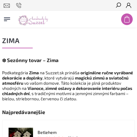
Hľadať
ZIMA
❄️
Sezónny tovar – Zima
Podkategória
Zima
na Suzzet.sk prináša
originálne ručne vyrábané
dekorácie a doplnky
, ktoré vytvárajú
magickú zimnú a sviatočnú
atmosféru
vo vašom domove. Táto kolekcia je plná produktov
vhodných na
Vianoce, zimné oslavy a dekorovanie interiéru počas
chladných dní
, s tradičnými motívmi a jemnými zimnými farbami –
bielou, striebornou, červenou či zlatou.
Najpredávanejšie
Betlehem