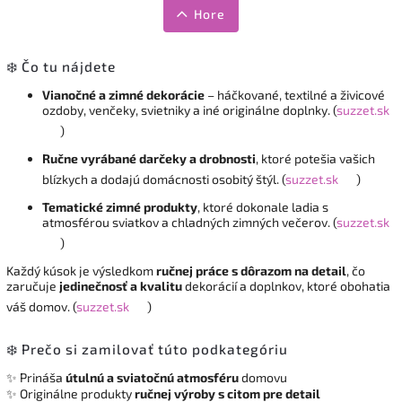
Hore
❄️ Čo tu nájdete
Vianočné a zimné dekorácie
– háčkované, textilné a živicové
ozdoby, venčeky, svietniky a iné originálne doplnky. (
suzzet.sk
)
Ručne vyrábané darčeky a drobnosti
, ktoré potešia vašich
blízkych a dodajú domácnosti osobitý štýl. (
suzzet.sk
)
Tematické zimné produkty
, ktoré dokonale ladia s
atmosférou sviatkov a chladných zimných večerov. (
suzzet.sk
)
Každý kúsok je výsledkom
ručnej práce s dôrazom na detail
, čo
zaručuje
jedinečnosť a kvalitu
dekorácií a doplnkov, ktoré obohatia
váš domov. (
suzzet.sk
)
❄️ Prečo si zamilovať túto podkategóriu
✨ Prináša
útulnú a sviatočnú atmosféru
domovu
✨ Originálne produkty
ručnej výroby s citom pre detail