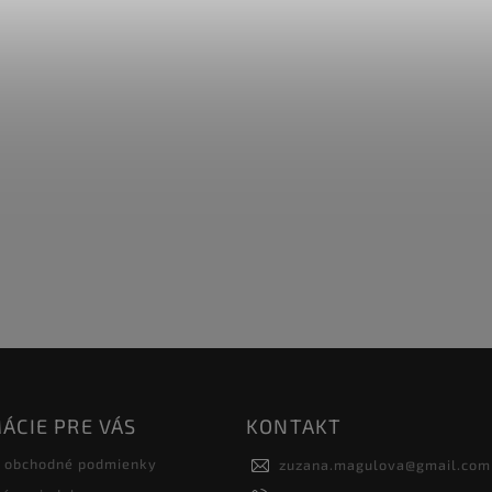
ÁCIE PRE VÁS
KONTAKT
 obchodné podmienky
zuzana.magulova
@
gmail.com