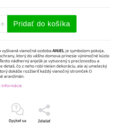
Pridať do košíka
o vyšívaná vianočná ozdoba
ANJEL
je symbolom pokoja,
 ochrany, ktorý do vášho domova prinesie výnimočné kúzlo
Tento nádherný anjelik je vytvorený s precíznosťou a
e detail, čo z neho robí nielen dekoráciu, ale aj umelecký
torý dokáže rozžiariť každý vianočný stromček či
né aranžmán.
é informácie
Opýtať sa
Zdieľať