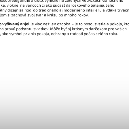
 pôsobí elegantne a čisto, vynikne na zelených vetvičkách vianočného
ka, v okne, na vencoch či ako súčasť darčekového balenia. Jeho
álny dizajn sa hodí do tradičného aj moderného interiéru a vďaka trvá
lom si zachová svoj tvar a krásu po mnoho rokov.
o vyšívaný anjel
je viac než len ozdoba – je to posol svetla a pokoja, kt
na pravú podstatu sviatkov. Môže byť aj krásnym darčekom pre vašich
, ako symbol priania pokoja, ochrany a radosti počas celého roka.