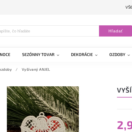
VŠ
Hľadať
ANOCE
SEZÓNNY TOVAR
DEKORÁCIE
OZDOBY
ozdoby
/
Vyšívaný ANJEL
VYŠ
2,