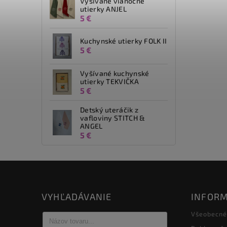
Vyšívané vianočné
utierky ANJEL
5 €
Kuchynské utierky FOLK II
5 €
Vyšívané kuchynské
utierky TEKVIČKA
5 €
Detský uteráčik z
vafloviny STITCH &
ANGEL
5 €
VYHĽADÁVANIE
INFORM
Všeobecné