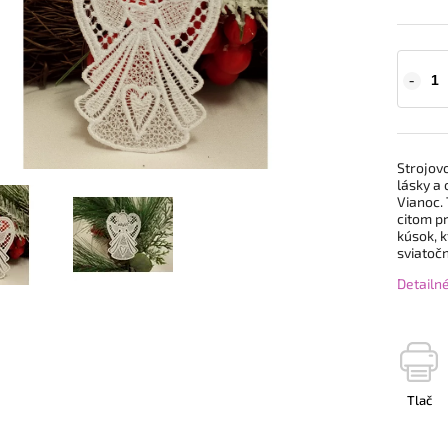
Strojov
lásky a
Vianoc. 
citom pr
kúsok, k
sviatoč
Detailn
Tlač