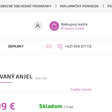
EOBECNÉ OBCHODNÉ PODMIENKY
REKLAMAČNÝ PORIADOK
PO
Nákupný košík
Prázdny košík
DOPLNKY
ŽIVICA
DARČEKOVÉ POUKÁŽKY
+421 949 317 112
ÍVANÝ ANJEL
Kód:
405
Značka:
Suzzet
99 €
Skladom
(>5 ks)