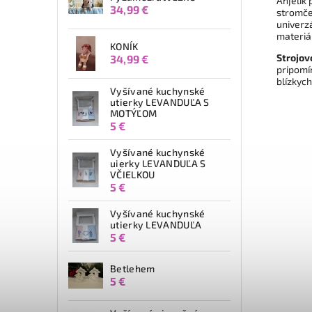
Anjelik
34,99 €
stromče
univerz
materiá
KONÍK
Strojov
34,99 €
pripomí
blízkych
Vyšívané kuchynské
utierky LEVANDUĽA S
MOTÝĽOM
5 €
Vyšívané kuchynské
uierky LEVANDUĽA S
VČIELKOU
5 €
Vyšívané kuchynské
utierky LEVANDUĽA
5 €
Betlehem
5 €