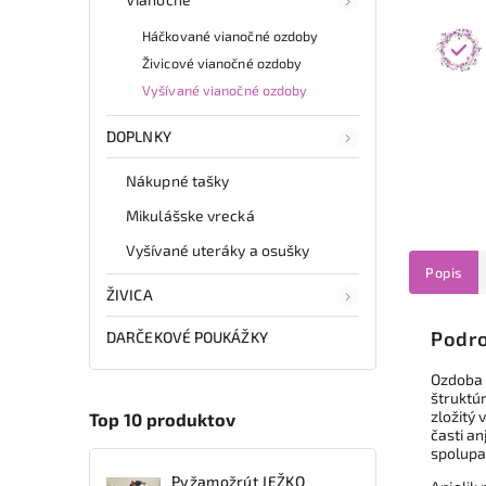
Háčkované vianočné ozdoby
Živicové vianočné ozdoby
Vyšívané vianočné ozdoby
DOPLNKY
Nákupné tašky
Mikulášske vrecká
Vyšívané uteráky a osušky
Popis
ŽIVICA
Podro
DARČEKOVÉ POUKÁŽKY
Ozdoba j
štruktúr
zložitý
Top 10 produktov
časti a
spolupat
Pyžamožrút JEŽKO