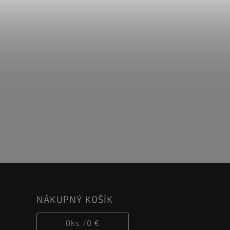
NÁKUPNÝ KOŠÍK
0
ks /
0 €