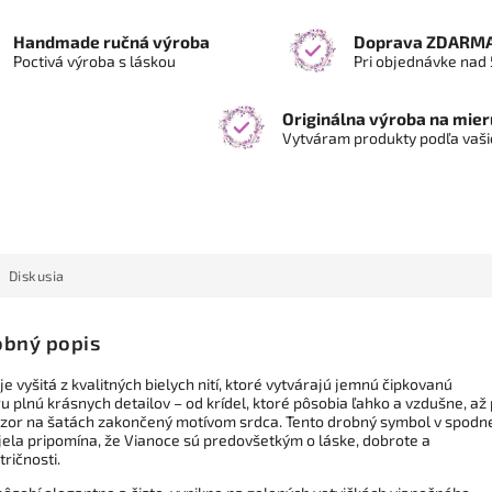
Handmade ručná výroba
Doprava ZDARM
Poctivá výroba s láskou
Pri objednávke nad 
Originálna výroba na mier
Vytváram produkty podľa vaši
Diskusia
bný popis
e vyšitá z kvalitných bielych nití, ktoré vytvárajú jemnú čipkovanú
u plnú krásnych detailov – od krídel, ktoré pôsobia ľahko a vzdušne, až
 vzor na šatách zakončený motívom srdca. Tento drobný symbol v spodn
njela pripomína, že Vianoce sú predovšetkým o láske, dobrote a
ričnosti.