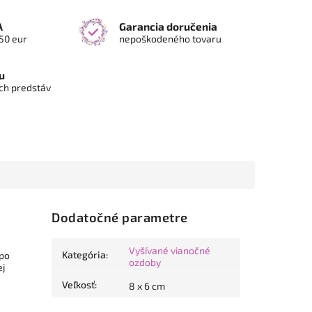
A
Garancia doručenia
50 eur
nepoškodeného tovaru
u
ch predstáv
Dodatočné parametre
Vyšívané vianočné
Kategória
:
 po
ozdoby
ej
Veľkosť
:
8 x 6 cm