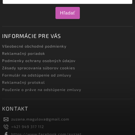
Hľadať
INFORMÁCIE PRE VÁS
Všeobecné obchodné podmienky
Reklamačný poriadok
Podmienky ochrany osobných údajov
Zásady spracovania súborov cookies
Formulár na odstúpenie od zmluvy
Reklamačný protokol
Poučenie o práve na odstúpenie zmluvy
KONTAKT
zuzana.magulova
@
gmail.com
+421 949 317 112
https://www.facebook.com/suzzet